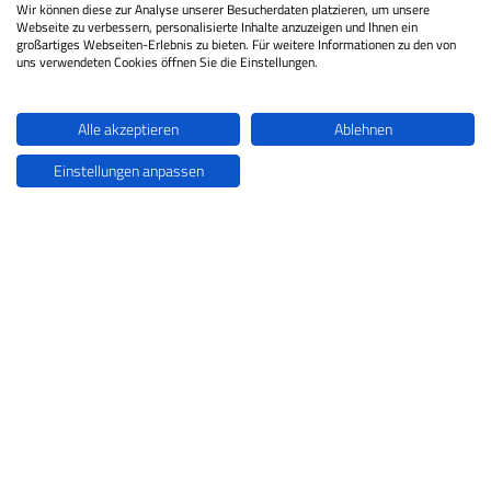
Wir können diese zur Analyse unserer Besucherdaten platzieren, um unsere
Webseite zu verbessern, personalisierte Inhalte anzuzeigen und Ihnen ein
großartiges Webseiten-Erlebnis zu bieten. Für weitere Informationen zu den von
uns verwendeten Cookies öffnen Sie die Einstellungen.
Alle akzeptieren
Ablehnen
Einstellungen anpassen
MAFI
Transport-
Systeme GmbH
Führender Hersteller von Transport-
und Zugmaschinen für Seehäfen,
Industrie sowie Logistik- und
Distributionszentren